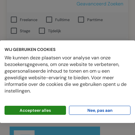
Geavanceerd Zoeken
Freelance
Fulltime
Parttime
Stage
Tijdelijk
Zoeken afgerond. 0 overeenkomende records gevonden.
WIJ GEBRUIKEN COOKIES
RSS
Melding toevoegen
Herstel
We kunnen deze plaatsen voor analyse van onze
bezoekersgegevens, om onze website te verbeteren,
gepersonaliseerde inhoud te tonen en om u een
geweldige website-ervaring te bieden. Voor meer
informatie over de cookies die we gebruiken opent u de
Geen vermeldingen gevonden die aan je
instellingen.
zoekopdracht voldoen.
Accepteer alles
Nee, pas aan