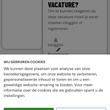
VACATURE?
LOGIN TO
BOOKMARK
Om te kunnen reageren op
deze vacature moet je eerst
moeten inloggen of
PRIVÉBERICHT
registreren.
Inloggen
Registreren
WIJ GEBRUIKEN COOKIES
We kunnen deze plaatsen voor analyse van onze
bezoekersgegevens, om onze website te verbeteren,
This
gepersonaliseerde inhoud te tonen en om u een
listing
geweldige website-ervaring te bieden. Voor meer
informatie over de cookies die we gebruiken opent u de
has
instellingen.
expired.