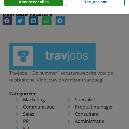
Accepteer alles
Nee, pas aan
Deel deze vacature
Travjobs – De nummer 1 vacaturewebsite voor de
reisbranche. Vind jouw droombaan vandaag!
Categorieën
Marketing
Specialist
Communicatie
Product manager
Sales
Consultant
PR
Administratie
ICT