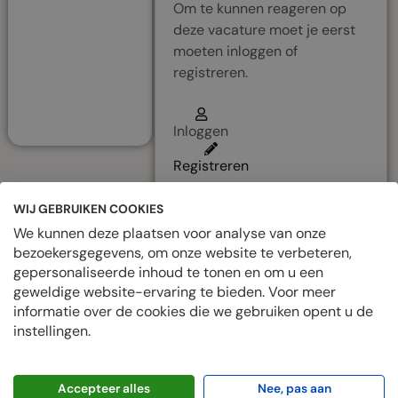
BOOKMARK
Om te kunnen reageren op
deze vacature moet je eerst
moeten inloggen of
PRIVÉBERICHT
registreren.
Inloggen
Registreren
WIJ GEBRUIKEN COOKIES
We kunnen deze plaatsen voor analyse van onze
bezoekersgegevens, om onze website te verbeteren,
This
gepersonaliseerde inhoud te tonen en om u een
listing
geweldige website-ervaring te bieden. Voor meer
has
informatie over de cookies die we gebruiken opent u de
expired.
instellingen.
Accepteer alles
Nee, pas aan