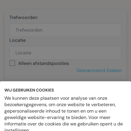
Trefwoorden
Locatie
Alleen afstandsposities
Geavanceerd Zoeken
Freelance
Fulltime
Parttime
WIJ GEBRUIKEN COOKIES
Stage
Tijdelijk
We kunnen deze plaatsen voor analyse van onze
bezoekersgegevens, om onze website te verbeteren,
Zoeken afgerond. 0 overeenkomende records gevonden.
gepersonaliseerde inhoud te tonen en om u een
RSS
Melding toevoegen
Herstel
geweldige website-ervaring te bieden. Voor meer
informatie over de cookies die we gebruiken opent u de
instellingen.