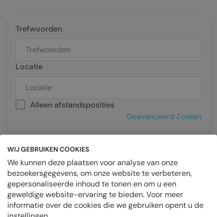
Trefwoorden
Locatie
Alleen afstandsposities
Geavanceerd Zoeken
Freelance
Fulltime
Parttime
WIJ GEBRUIKEN COOKIES
Stage
Tijdelijk
We kunnen deze plaatsen voor analyse van onze
bezoekersgegevens, om onze website te verbeteren,
Zoeken afgerond. 0 overeenkomende records gevonden.
gepersonaliseerde inhoud te tonen en om u een
RSS
Melding toevoegen
Herstel
geweldige website-ervaring te bieden. Voor meer
informatie over de cookies die we gebruiken opent u de
instellingen.