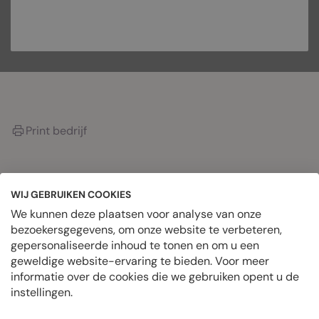
PRIVÉBERICHT
Print bedrijf
OVER HET BEDRIJF
WIJ GEBRUIKEN COOKIES
We kunnen deze plaatsen voor analyse van onze
bezoekersgegevens, om onze website te verbeteren,
Datum geplaatst
gepersonaliseerde inhoud te tonen en om u een
juni 25, 2024
geweldige website-ervaring te bieden. Voor meer
Geplaatste banen
informatie over de cookies die we gebruiken opent u de
0 Vacatures
instellingen.
Locatie