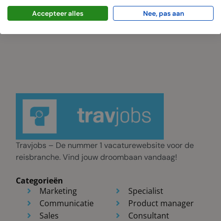
Soesterbergsestraat 61/1, 3768 EB Soest
Accepteer alles
Nee, pas aan
Travjobs – De nummer 1 vacaturewebsite voor de
reisbranche. Vind jouw droombaan vandaag!
Categorieën
Marketing
Specialist
Communicatie
Product manager
Sales
Consultant