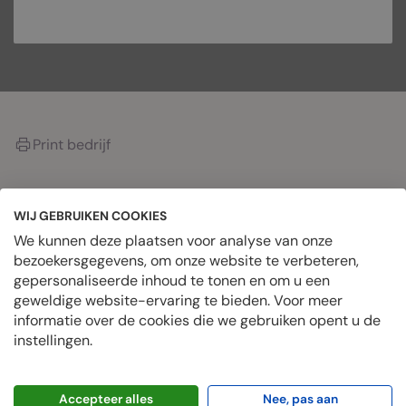
Print bedrijf
WIJ GEBRUIKEN COOKIES
OVER HET BEDRIJF
We kunnen deze plaatsen voor analyse van onze
bezoekersgegevens, om onze website te verbeteren,
gepersonaliseerde inhoud te tonen en om u een
Datum geplaatst
geweldige website-ervaring te bieden. Voor meer
februari 10, 2026
informatie over de cookies die we gebruiken opent u de
Geplaatste banen
instellingen.
0 Vacatures
Accepteer alles
Nee, pas aan