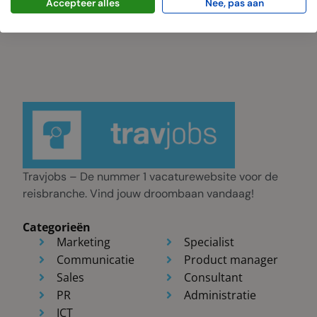
Accepteer alles
Nee, pas aan
Travjobs – De nummer 1 vacaturewebsite voor de
reisbranche. Vind jouw droombaan vandaag!
Categorieën
Marketing
Specialist
Communicatie
Product manager
Sales
Consultant
PR
Administratie
ICT