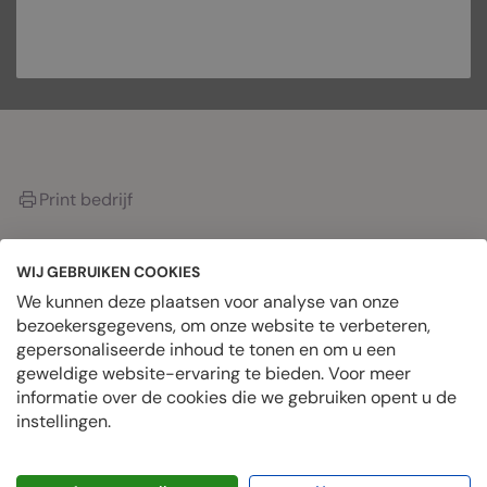
PRIVÉBERICHT
Print bedrijf
WIJ GEBRUIKEN COOKIES
OVER HET BEDRIJF
We kunnen deze plaatsen voor analyse van onze
bezoekersgegevens, om onze website te verbeteren,
gepersonaliseerde inhoud te tonen en om u een
Datum geplaatst
geweldige website-ervaring te bieden. Voor meer
juli 15, 2024
informatie over de cookies die we gebruiken opent u de
Geplaatste banen
instellingen.
0 Vacatures