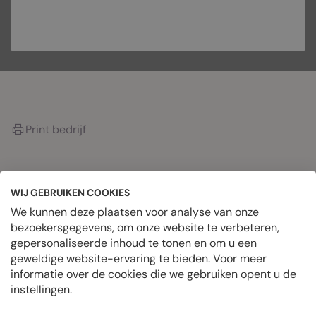
PRIVÉBERICHT
Print bedrijf
OVER HET BEDRIJF
WIJ GEBRUIKEN COOKIES
We kunnen deze plaatsen voor analyse van onze
bezoekersgegevens, om onze website te verbeteren,
Datum geplaatst
gepersonaliseerde inhoud te tonen en om u een
juni 25, 2024
geweldige website-ervaring te bieden. Voor meer
Geplaatste banen
informatie over de cookies die we gebruiken opent u de
0 Vacatures
instellingen.
Locatie