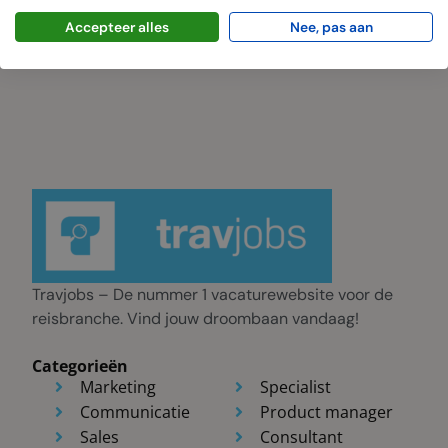
IJsselmeerweg 1, 1411 AA Naarden
Accepteer alles
Nee, pas aan
Travjobs – De nummer 1 vacaturewebsite voor de
reisbranche. Vind jouw droombaan vandaag!
Categorieën
Marketing
Specialist
Communicatie
Product manager
Sales
Consultant