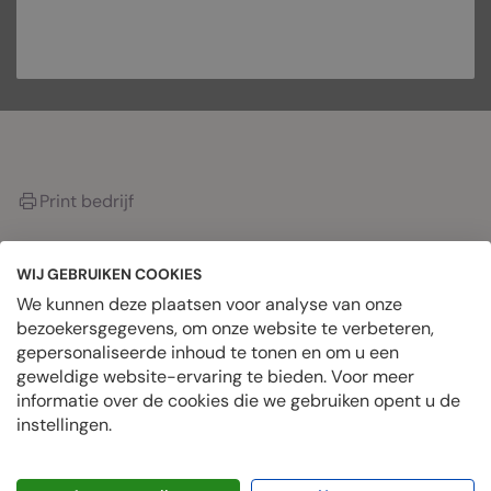
PRIVÉBERICHT
Print bedrijf
WIJ GEBRUIKEN COOKIES
OVER HET BEDRIJF
We kunnen deze plaatsen voor analyse van onze
bezoekersgegevens, om onze website te verbeteren,
gepersonaliseerde inhoud te tonen en om u een
Datum geplaatst
geweldige website-ervaring te bieden. Voor meer
juli 1, 2024
informatie over de cookies die we gebruiken opent u de
Geplaatste banen
instellingen.
0 Vacatures