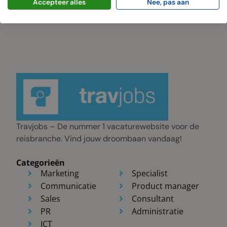
Accepteer alles
Nee, pas aan
Travjobs – De nummer 1 vacaturewebsite voor de
reisbranche. Vind jouw droombaan vandaag!
Categorieën
Marketing
Specialist
Communicatie
Product manager
Sales
Consultant
PR
Administratie
ICT