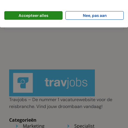
maart 27, 2025
Geplaatste banen
0 Vacatures
Accepteer alles
Nee, pas aan
Travjobs – De nummer 1 vacaturewebsite voor de
reisbranche. Vind jouw droombaan vandaag!
Categorieën
Marketing
Specialist