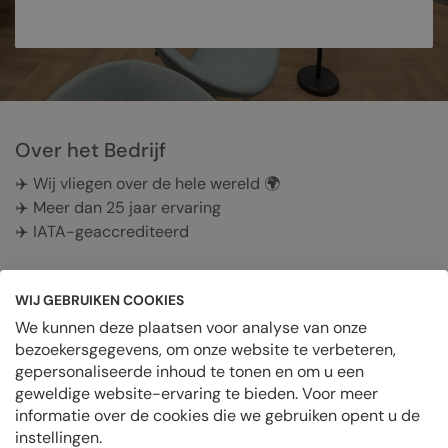
Over het Bedrijf
✈️ Wij vliegen over de hele wereld 🌍
✈️ Meer dan 25 jaar ervaring
✈️ IATA-geaccrediteerd
Print bedrijf
WIJ GEBRUIKEN COOKIES
We kunnen deze plaatsen voor analyse van onze
bezoekersgegevens, om onze website te verbeteren,
OVER HET BEDRIJF
gepersonaliseerde inhoud te tonen en om u een
geweldige website-ervaring te bieden. Voor meer
informatie over de cookies die we gebruiken opent u de
Datum geplaatst
instellingen.